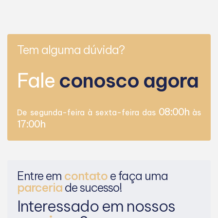
Tem alguma dúvida?
Fale
conosco agora
08:00h
De segunda-feira à sexta-feira das
às
17:00h
Entre em
contato
e faça uma
parceria
de sucesso!
Interessado em nossos