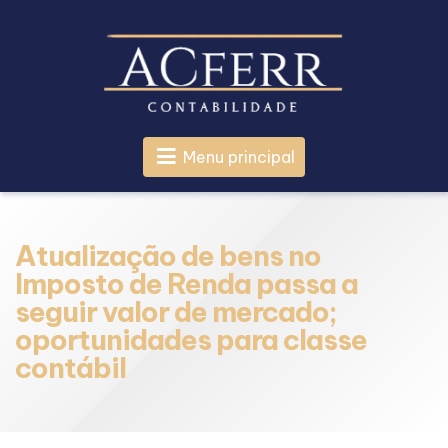
Menu principal
Atualização de bens no
Imposto de Renda passa a
seguir valor de mercado;
oportunidades para classe
contábil