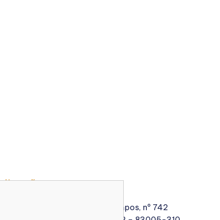
alização
a Doutor Manoel Ribeiro de Campos, nº 742
ntro - São José dos Pinhais - PR – 83005-310