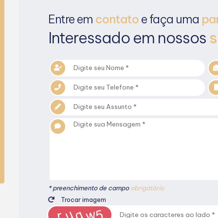
Entre em
contato
e faça uma
pa
Interessado em nossos
s
* preenchimento de campo
obrigatório
Trocar imagem