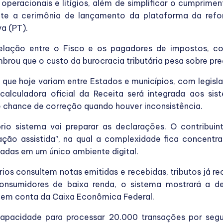
 operacionais e litígios, além de simplificar o cumpriment
rante a cerimônia de lançamento da plataforma da refor
va (PT).
elação entre o Fisco e os pagadores de impostos, c
rou que o custo da burocracia tributária pesa sobre pre
s que hoje variam entre Estados e municípios, com legisl
calculadora oficial da Receita será integrada aos s
 chance de correção quando houver inconsistência.
io sistema vai preparar as declarações. O contribuinte
ação assistida”, na qual a complexidade fica concentr
das em um único ambiente digital.
s consultem notas emitidas e recebidas, tributos já re
a consumidores de baixa renda, o sistema mostrará a d
em conta da Caixa Econômica Federal.
pacidade para processar 20.000 transações por segun