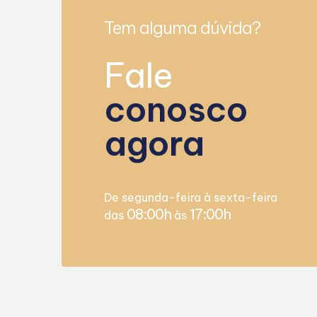
Tem alguma dúvida?
Fale
conosco
agora
De segunda-feira à sexta-feira
08:00h
17:00h
das
às