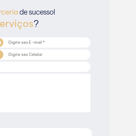
rceria
de sucesso!
erviços
?