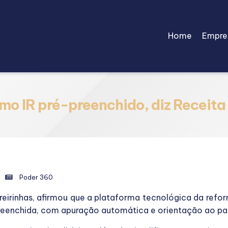
Home
Empre
mo IR pré-preenchido, diz Receita
Poder 360
rreirinhas, afirmou que a plataforma tecnológica da refo
preenchida, com apuração automática e orientação ao p