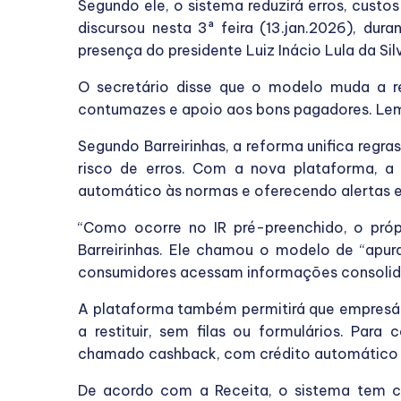
Segundo ele, o sistema reduzirá erros, custos
discursou nesta 3ª feira (13.jan.2026), du
presença do presidente Luiz Inácio Lula da Sil
O secretário disse que o modelo muda a r
contumazes e apoio aos bons pagadores. Lemb
Segundo Barreirinhas, a reforma unifica regra
risco de erros. Com a nova plataforma, a 
automático às normas e oferecendo alertas e
“Como ocorre no IR pré-preenchido, o própr
Barreirinhas. Ele chamou o modelo de “apur
consumidores acessam informações consolida
A plataforma também permitirá que empresário
a restituir, sem filas ou formulários. Par
chamado cashback, com crédito automático 
De acordo com a Receita, o sistema tem ca