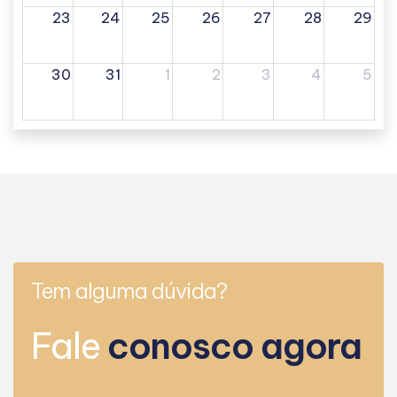
23
24
25
26
27
28
29
30
31
1
2
3
4
5
Tem alguma dúvida?
Fale
conosco agora