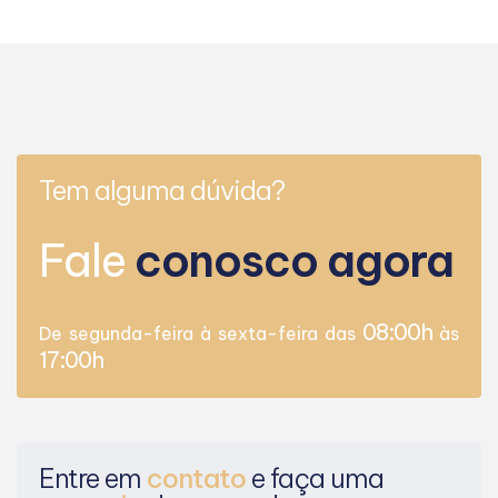
Tem alguma dúvida?
Fale
conosco agora
08:00h
De segunda-feira à sexta-feira das
às
17:00h
Entre em
contato
e faça uma