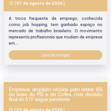
[
07 de agosto de 2026
]
A troca frequente de emprego, conhecida
como job hopping, tem ganhado espaço no
mercado de trabalho brasileiro. O movimento
representa profissionais que mudam de empresa
em...
Leia na integra
Empresas ampliam vitórias para retirar ISS
da base do PIS e da Cofins, mas decisão
final do STF segue pendente
[
07 de agosto de 2026
]