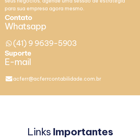
seus negócios, agende uma sessão de estratégia
para sua empresa agora mesmo.
Contato
Whatsapp
(41) 9 9639-5903
Suporte
E-mail
acferr@acferrcontabilidade.com.br
Links
Importantes