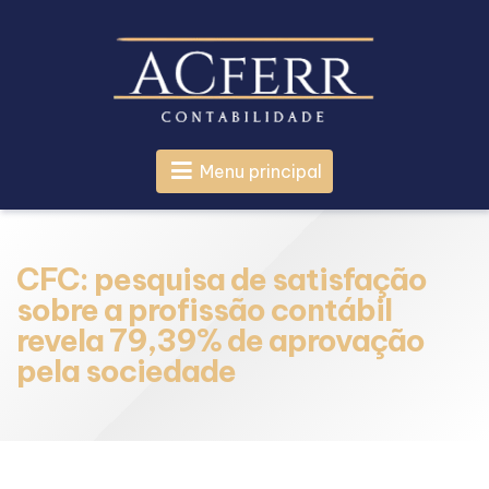
Menu principal
CFC: pesquisa de satisfação
sobre a profissão contábil
revela 79,39% de aprovação
pela sociedade