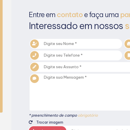
Entre em
contato
e faça uma
pa
Interessado em nossos
s
* preenchimento de campo
obrigatório
Trocar imagem