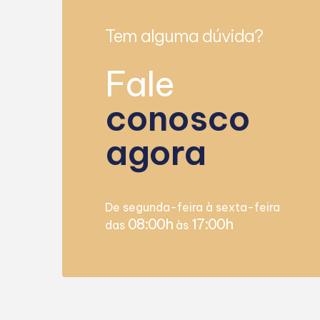
Tem alguma dúvida?
Fale
conosco
agora
De segunda-feira à sexta-feira
08:00h
17:00h
das
às