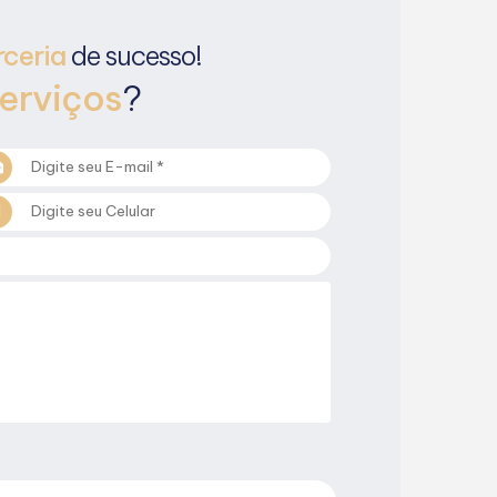
rceria
de sucesso!
erviços
?