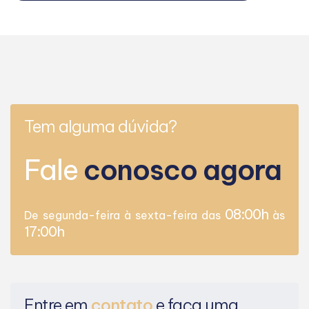
Tem alguma dúvida?
Fale
conosco agora
08:00h
De segunda-feira à sexta-feira das
às
17:00h
Entre em
contato
e faça uma