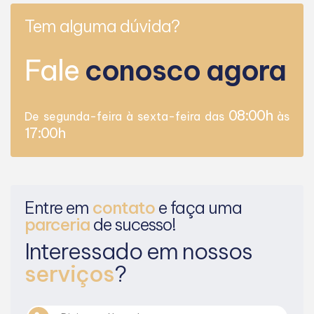
Tem alguma dúvida?
Fale
conosco agora
08:00h
De segunda-feira à sexta-feira das
às
17:00h
Entre em
contato
e faça uma
parceria
de sucesso!
Interessado em nossos
serviços
?